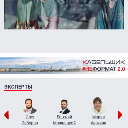
ЭКСПЕРТЫ
рий
Олег
Евгений
Мария
н
Зиборов
Мошняцкий
Фомина