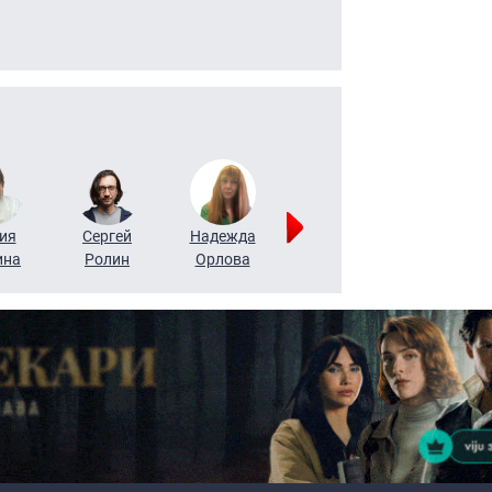
ия
Сергей
Надежда
Мария
Алексей
ина
Ролин
Орлова
Щербаль
Леонтьев