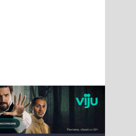
Татьяна
Тимур
Григорий
Олег
Воронова
Чудутов
Кузин
Зиборов