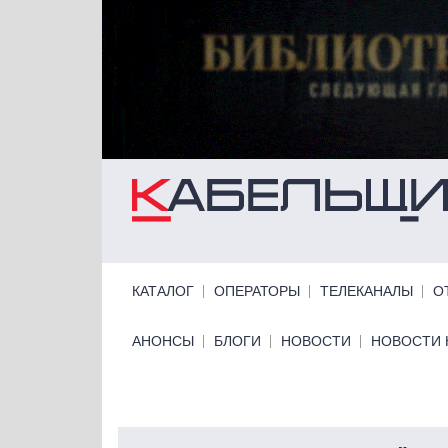
Перейти к основному содержанию
Primary links
КАТАЛОГ
ОПЕРАТОРЫ
ТЕЛЕКАНАЛЫ
О
Primary links bottom
АНОНСЫ
БЛОГИ
НОВОСТИ
НОВОСТИ 