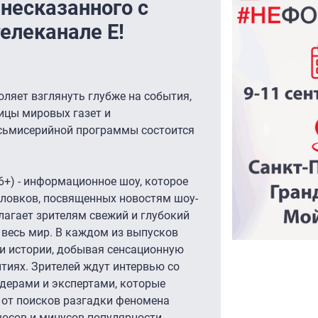
несказанного с
елеканале Е!
ляет взглянуть глубже на события,
ицы мировых газет и
сьмисерийной программы состоится
6+) - информационное шоу, которое
оловков, посвященных новостям шоу-
лагает зрителям свежий и глубокий
 весь мир. В каждом из выпусков
и истории, добывая сенсационную
иях. Зрителей ждут интервью со
дерами и экспертами, которые
от поисков разгадки феномена
юсов и минусов популярности