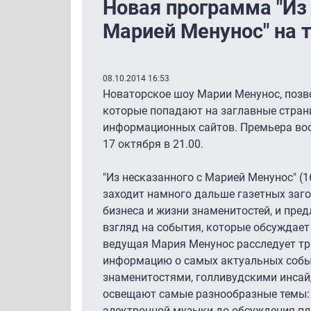
Новая программа "Из 
Марией Менунос" на т
08.10.2014 16:53
Новаторское шоу Марии Менунос, позво
которые попадают на заглавные стран
информационных сайтов. Премьера во
17 октября в 21.00.
"Из несказанного с Марией Менунос" (1
заходит намного дальше газетных заг
бизнеса и жизни знаменитостей, и пред
взгляд на события, которые обсуждает
ведущая Мария Менунос расследует тр
информацию о самых актуальных событ
знаменитостями, голливудскими инсай
освещают самые разнообразные темы: 
электронной музыки до обсуждения пл