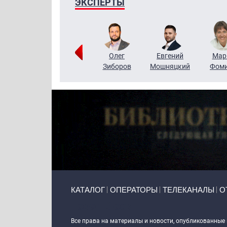
ЭКСПЕРТЫ
Тимур
Григорий
Олег
Евгений
Мар
Чудутов
Кузин
Зиборов
Мошняцкий
Фом
Primary links
КАТАЛОГ
ОПЕРАТОРЫ
ТЕЛЕКАНАЛЫ
О
Token Block
Все права на материалы и новости, опубликованные