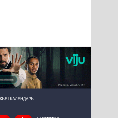
Татьяна
Тимур
Григорий
Олег
Воронова
Чудутов
Кузин
Зиборов
ЖЬЕ
КАЛЕНДАРЬ