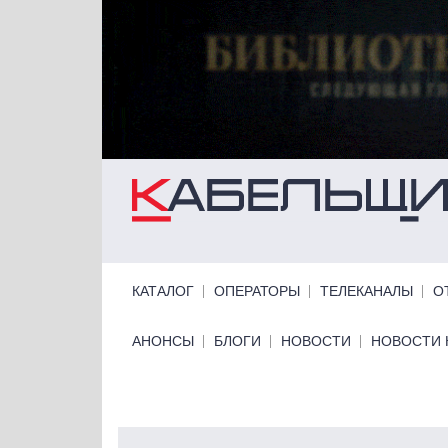
Перейти к основному содержанию
Primary links
КАТАЛОГ
ОПЕРАТОРЫ
ТЕЛЕКАНАЛЫ
О
Primary links bottom
АНОНСЫ
БЛОГИ
НОВОСТИ
НОВОСТИ 