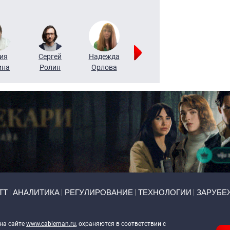
ия
Сергей
Надежда
Мария
Алексей
ина
Ролин
Орлова
Щербаль
Леонтьев
ТТ
АНАЛИТИКА
РЕГУЛИРОВАНИЕ
ТЕХНОЛОГИИ
ЗАРУБЕ
 на сайте
www.cableman.ru
, охраняются в соответствии с