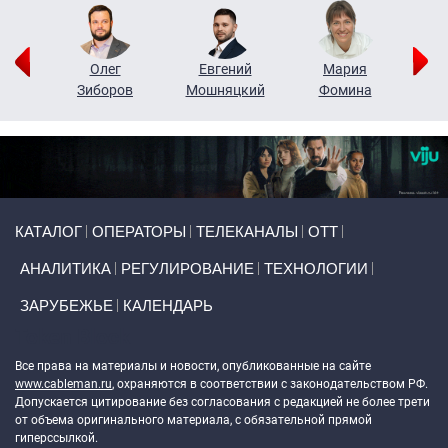
рий
Олег
Евгений
Мария
н
Зиборов
Мошняцкий
Фомина
Primary links
КАТАЛОГ
ОПЕРАТОРЫ
ТЕЛЕКАНАЛЫ
ОТТ
АНАЛИТИКА
РЕГУЛИРОВАНИЕ
ТЕХНОЛОГИИ
ЗАРУБЕЖЬЕ
КАЛЕНДАРЬ
Token Block
Все права на материалы и новости, опубликованные на сайте
www.cableman.ru
, охраняются в соответствии с законодательством РФ.
Допускается цитирование без согласования с редакцией не более трети
от объема оригинального материала, с обязательной прямой
гиперссылкой.