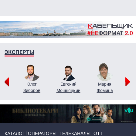
ЭКСПЕРТЫ
рий
Олег
Евгений
Мария
н
Зиборов
Мошняцкий
Фомина
Primary links
КАТАЛОГ
ОПЕРАТОРЫ
ТЕЛЕКАНАЛЫ
ОТТ