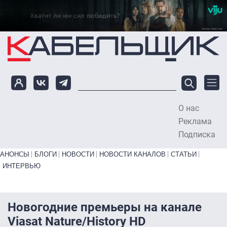
Перейти к основному содержанию
О нас
To
Реклама
Подписка
Primary links bottom
АНОНСЫ
БЛОГИ
НОВОСТИ
НОВОСТИ КАНАЛОВ
СТАТЬИ
ИНТЕРВЬЮ
Новогодние премьеры на канале
Viasat Nature/History HD