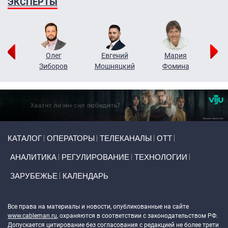
ЭКСПЕРТЫ
рий
Олег
Евгений
Мария
н
Зиборов
Мошняцкий
Фомина
Primary links
КАТАЛОГ
ОПЕРАТОРЫ
ТЕЛЕКАНАЛЫ
ОТТ
АНАЛИТИКА
РЕГУЛИРОВАНИЕ
ТЕХНОЛОГИИ
ЗАРУБЕЖЬЕ
КАЛЕНДАРЬ
Token Block
Все права на материалы и новости, опубликованные на сайте
www.cableman.ru
, охраняются в соответствии с законодательством РФ.
Допускается цитирование без согласования с редакцией не более трети