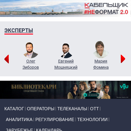
ЭКСПЕРТЫ
рий
Олег
Евгений
Мария
н
Зиборов
Мошняцкий
Фомина
Primary links
КАТАЛОГ
ОПЕРАТОРЫ
ТЕЛЕКАНАЛЫ
ОТТ
АНАЛИТИКА
РЕГУЛИРОВАНИЕ
ТЕХНОЛОГИИ
ЗАРУБЕЖЬЕ
КАЛЕНДАРЬ