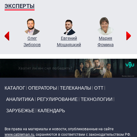
ЭКСПЕРТЫ
рий
Олег
Евгений
Мария
н
Зиборов
Мошняцкий
Фомина
Primary links
КАТАЛОГ
ОПЕРАТОРЫ
ТЕЛЕКАНАЛЫ
ОТТ
АНАЛИТИКА
РЕГУЛИРОВАНИЕ
ТЕХНОЛОГИИ
ЗАРУБЕЖЬЕ
КАЛЕНДАРЬ
Token Block
Все права на материалы и новости, опубликованные на сайте
www.cableman.ru
, охраняются в соответствии с законодательством РФ.