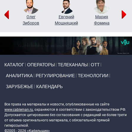
рий
Олег
Евгений
Мария
н
Зиборов
Мошняцкий
Фомина
Primary links
КАТАЛОГ
ОПЕРАТОРЫ
ТЕЛЕКАНАЛЫ
ОТТ
АНАЛИТИКА
РЕГУЛИРОВАНИЕ
ТЕХНОЛОГИИ
ЗАРУБЕЖЬЕ
КАЛЕНДАРЬ
Token Block
Все права на материалы и новости, опубликованные на сайте
www.cableman.ru
, охраняются в соответствии с законодательством РФ.
Допускается цитирование без согласования с редакцией не более трети
от объема оригинального материала, с обязательной прямой
гиперссылкой.
©2005 - 2026 «Кабельщик»