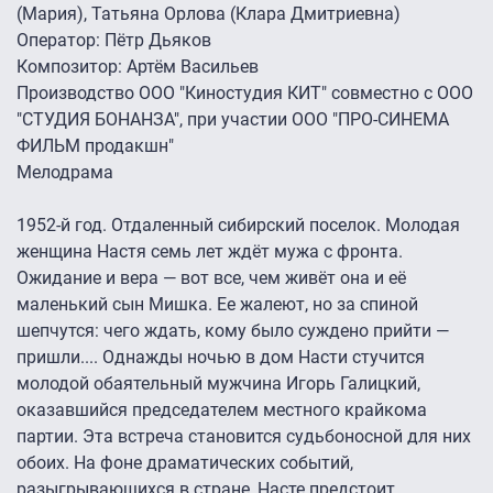
(Мария), Татьяна Орлова (Клара Дмитриевна)
Оператор: Пётр Дьяков
Композитор: Артём Васильев
Производство ООО "Киностудия КИТ" совместно с ООО
"СТУДИЯ БОНАНЗА", при участии ООО "ПРО-СИНЕМА
ФИЛЬМ продакшн"
Мелодрама
1952-й год. Отдаленный сибирский поселок. Молодая
женщина Настя семь лет ждёт мужа с фронта.
Ожидание и вера — вот все, чем живёт она и её
маленький сын Мишка. Ее жалеют, но за спиной
шепчутся: чего ждать, кому было суждено прийти —
пришли.... Однажды ночью в дом Насти стучится
молодой обаятельный мужчина Игорь Галицкий,
оказавшийся председателем местного крайкома
партии. Эта встреча становится судьбоносной для них
обоих. На фоне драматических событий,
разыгрывающихся в стране, Насте предстоит