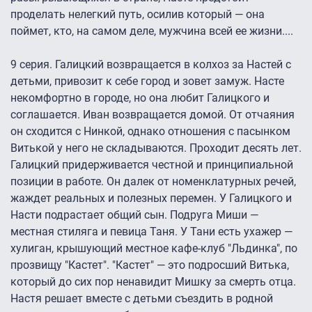
проделать нелегкий путь, осилив который — она
поймет, кто, на самом деле, мужчина всей ее жизни....
9 серия. Галицкий возвращается в колхоз за Настей с
детьми, привозит к себе город и зовет замуж. Насте
некомфортно в городе, но она любит Галицкого и
соглашается. Иван возвращается домой. От отчаяния
он сходится с Нинкой, однако отношения с пасынком
Витькой у него не складываются. Проходит десять лет.
Галицкий придерживается честной и принципиальной
позиции в работе. Он далек от номенклатурных речей,
жаждет реальных и полезных перемен. У Галицкого и
Насти подрастает общий сын. Подруга Миши —
местная стиляга и певица Таня. У Тани есть ухажер —
хулиган, крышующий местное кафе-клуб "Льдинка", по
прозвищу "Кастет". "Кастет" — это подросший Витька,
который до сих пор ненавидит Мишку за смерть отца.
Настя решает вместе с детьми съездить в родной