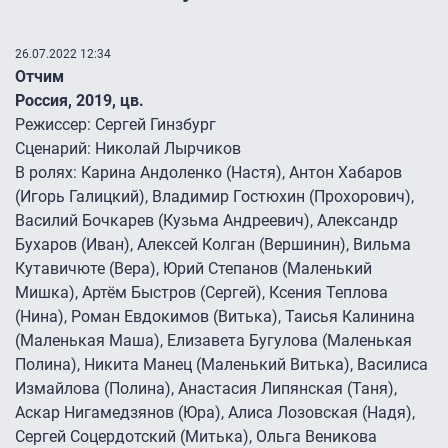
26.07.2022 12:34
Отчим
Россия, 2019, цв.
Режиссер: Сергей Гинзбург
Сценарий: Николай Лырчиков
В ролях: Карина Андоленко (Настя), Антон Хабаров
(Игорь Галицкий), Владимир Гостюхин (Прохорович),
Василий Бочкарев (Кузьма Андреевич), Александр
Бухаров (Иван), Алексей Колган (Вершинин), Вильма
Кутавичюте (Вера), Юрий Степанов (Маленький
Мишка), Артём Быстров (Сергей), Ксения Теплова
(Нина), Роман Евдокимов (Витька), Таисья Калинина
(Маленькая Маша), Елизавета Бугулова (Маленькая
Полина), Никита Манец (Маленький Витька), Василиса
Измайлова (Полина), Анастасия Липянская (Таня),
Аскар Нигамедзянов (Юра), Алиса Лозовская (Надя),
Сергей Соцердотский (Митька), Ольга Веникова