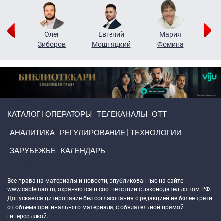
рий
Олег
Евгений
Мария
н
Зиборов
Мошняцкий
Фомина
Primary links
КАТАЛОГ
ОПЕРАТОРЫ
ТЕЛЕКАНАЛЫ
ОТТ
АНАЛИТИКА
РЕГУЛИРОВАНИЕ
ТЕХНОЛОГИИ
ЗАРУБЕЖЬЕ
КАЛЕНДАРЬ
Token Block
Все права на материалы и новости, опубликованные на сайте
www.cableman.ru
, охраняются в соответствии с законодательством РФ.
Допускается цитирование без согласования с редакцией не более трети
от объема оригинального материала, с обязательной прямой
гиперссылкой.