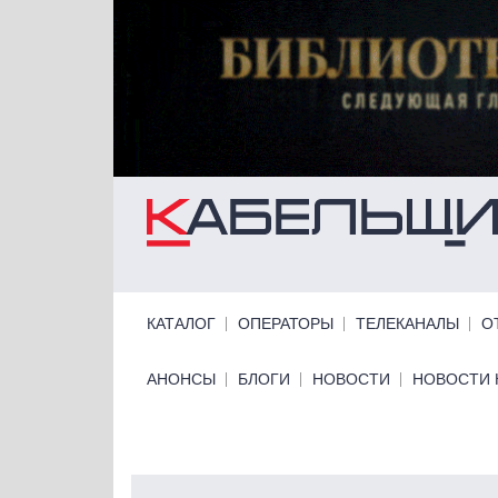
Перейти к основному содержанию
Primary links
КАТАЛОГ
ОПЕРАТОРЫ
ТЕЛЕКАНАЛЫ
О
Primary links bottom
АНОНСЫ
БЛОГИ
НОВОСТИ
НОВОСТИ 