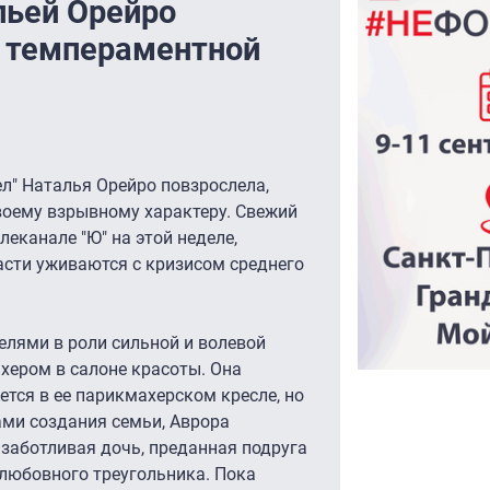
льей Орейро
и темпераментной
ел" Наталья Орейро повзрослела,
своему взрывному характеру. Свежий
леканале "Ю" на этой неделе,
расти уживаются с кризисом среднего
елями в роли сильной и волевой
ером в салоне красоты. Она
ется в ее парикмахерском кресле, но
ами создания семьи, Аврора
 заботливая дочь, преданная подруга
 любовного треугольника. Пока