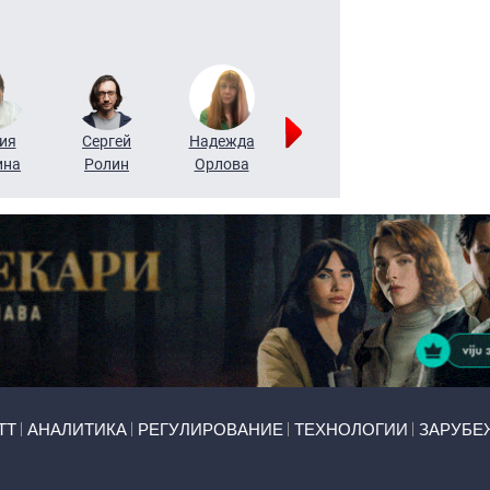
ия
Сергей
Надежда
Мария
Алексей
ина
Ролин
Орлова
Щербаль
Леонтьев
ТТ
АНАЛИТИКА
РЕГУЛИРОВАНИЕ
ТЕХНОЛОГИИ
ЗАРУБЕ