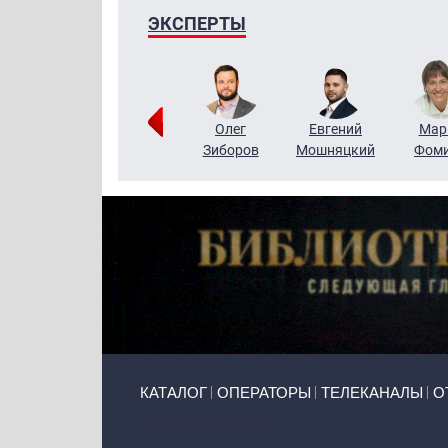
ЭКСПЕРТЫ
Тимур
Григорий
Олег
Евгений
Мар
Чудутов
Кузин
Зиборов
Мошняцкий
Фом
Primary links
КАТАЛОГ
ОПЕРАТОРЫ
ТЕЛЕКАНАЛЫ
О
Token Block