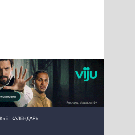
Татьяна
Тимур
Григорий
Олег
Воронова
Чудутов
Кузин
Зиборов
ЖЬЕ
КАЛЕНДАРЬ