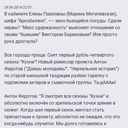
29.04.2014 22:07
В кабинете Елены Павловны (Марина Могилевская),
шефа “Аркобалено”, ¬— звон бьющейся посуды. Сдали
нервы? “Мисс сдержанность” выясняет отношения со
своим “бывшим” Виктором Бариновым? Или просто
рука дрогнула?
Все гораздо проще. Снят первый дубль четвертого
сезона “Кухни”! Новый режиссер проекта Антон
Федотов (“Даешь молодежь!”, “Нереальная история”)
по старой киношной традиции разбил тарелку с
подписями актеров и съемочной группы. Та-дАААм!
Антон Федотов: “Я смотрел все сезоны “Кухни” и
абсолютно включён со зрительской точки зрения в
сюжет. Когда шел первый сезон, мечтал стать
причастным к проекту, абсолютно не ожидая, что это
когда-нибудь случится. Мы долго готовились к