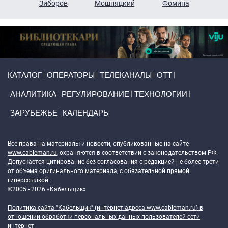
н
Зиборов
Мошняцкий
Фомина
Primary links
КАТАЛОГ
ОПЕРАТОРЫ
ТЕЛЕКАНАЛЫ
ОТТ
АНАЛИТИКА
РЕГУЛИРОВАНИЕ
ТЕХНОЛОГИИ
ЗАРУБЕЖЬЕ
КАЛЕНДАРЬ
Token Block
Все права на материалы и новости, опубликованные на сайте
www.cableman.ru
, охраняются в соответствии с законодательством РФ.
Допускается цитирование без согласования с редакцией не более трети
от объема оригинального материала, с обязательной прямой
гиперссылкой.
©2005 - 2026 «Кабельщик»
Политика сайта "Кабельщик" (интернет-адреса
www.cableman.ru
) в
отношении обработки персональных данных пользователей сети
интернет