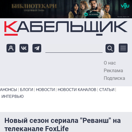
Перейти к основному содержанию
О нас
To
Реклама
Подписка
Primary links bottom
АНОНСЫ
БЛОГИ
НОВОСТИ
НОВОСТИ КАНАЛОВ
СТАТЬИ
ИНТЕРВЬЮ
Новый сезон сериала "Реванш" на
телеканале FoxLife