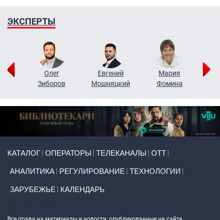
ЭКСПЕРТЫ
рий
Олег
Евгений
Мария
н
Зиборов
Мошняцкий
Фомина
Primary links
КАТАЛОГ
ОПЕРАТОРЫ
ТЕЛЕКАНАЛЫ
ОТТ
АНАЛИТИКА
РЕГУЛИРОВАНИЕ
ТЕХНОЛОГИИ
ЗАРУБЕЖЬЕ
КАЛЕНДАРЬ
Token Block
Все права на материалы и новости, опубликованные на сайте