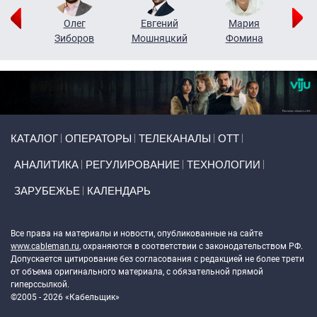
рий
Олег
Евгений
Мария
н
Зиборов
Мошняцкий
Фомина
Primary links
КАТАЛОГ
ОПЕРАТОРЫ
ТЕЛЕКАНАЛЫ
ОТТ
АНАЛИТИКА
РЕГУЛИРОВАНИЕ
ТЕХНОЛОГИИ
ЗАРУБЕЖЬЕ
КАЛЕНДАРЬ
Token Block
Все права на материалы и новости, опубликованные на сайте
www.cableman.ru
, охраняются в соответствии с законодательством РФ.
Допускается цитирование без согласования с редакцией не более трети
от объема оригинального материала, с обязательной прямой
гиперссылкой.
©2005 - 2026 «Кабельщик»