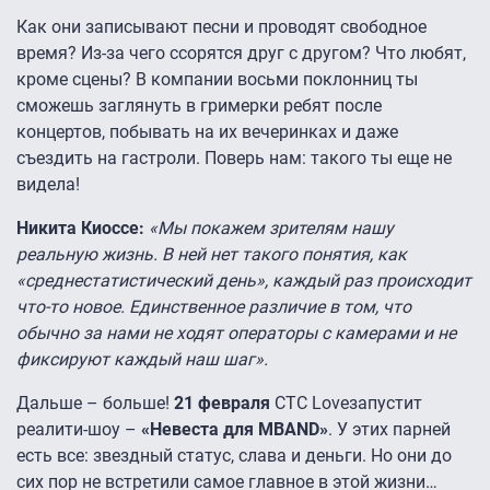
Как они записывают песни и проводят свободное
время? Из-за чего ссорятся друг с другом? Что любят,
кроме сцены? В компании восьми поклонниц ты
сможешь заглянуть в гримерки ребят после
концертов, побывать на их вечеринках и даже
съездить на гастроли. Поверь нам: такого ты еще не
видела!
Никита Киоссе:
«Мы покажем зрителям нашу
реальную жизнь. В ней нет такого понятия, как
«среднестатистический день», каждый раз происходит
что-то новое. Единственное различие в том, что
обычно за нами не ходят операторы с камерами и не
фиксируют каждый наш шаг».
Дальше – больше!
21 февраля
СТС Loveзапустит
реалити-шоу –
«Невеста для
MBAND
»
. У этих парней
есть все: звездный статус, слава и деньги. Но они до
сих пор не встретили самое главное в этой жизни…