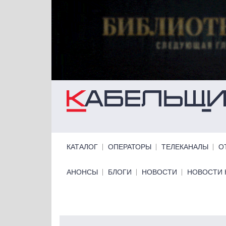
Перейти к основному содержанию
Primary links
КАТАЛОГ
ОПЕРАТОРЫ
ТЕЛЕКАНАЛЫ
О
Primary links bottom
АНОНСЫ
БЛОГИ
НОВОСТИ
НОВОСТИ 