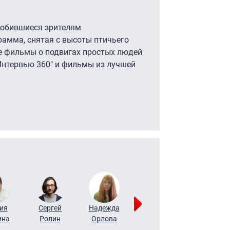
любившиеся зрителям
амма, снятая с высоты птичьего
ые фильмы о подвигах простых людей
"Интервью 360" и фильмы из лучшей
ия
Сергей
Надежда
Мария
Алексей
ина
Ролин
Орлова
Щербаль
Леонтьев