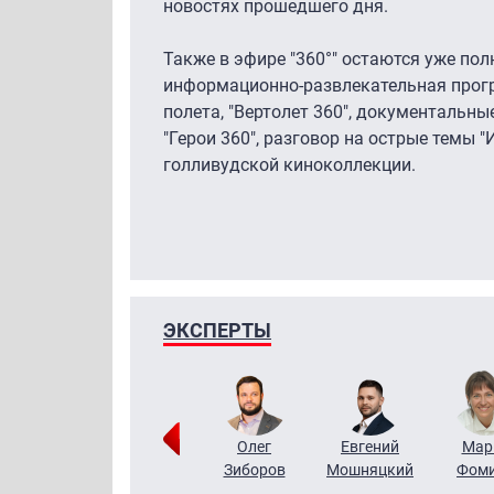
новостях прошедшего дня.
Также в эфире "360°" остаются уже по
информационно-развлекательная прогр
полета, "Вертолет 360", документальн
"Герои 360", разговор на острые темы 
голливудской киноколлекции.
ЭКСПЕРТЫ
Тимур
Григорий
Олег
Евгений
Мар
Чудутов
Кузин
Зиборов
Мошняцкий
Фом