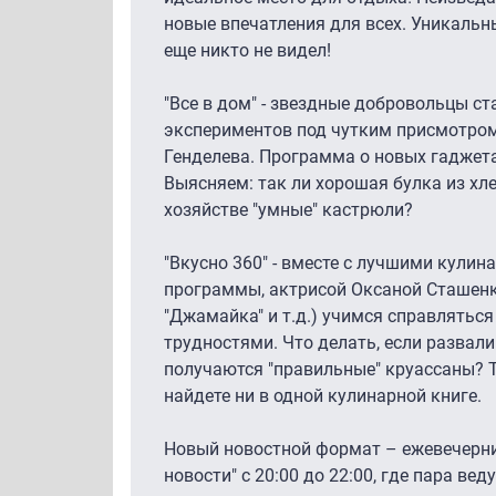
новые впечатления для всех. Уникальн
еще никто не видел!
"Все в дом" - звездные добровольцы с
экспериментов под чутким присмотром
Генделева. Программа о новых гаджета
Выясняем: так ли хорошая булка из хл
хозяйстве "умные" кастрюли?
"Вкусно 360" - вместе с лучшими кули
программы, актрисой Оксаной Сташенк
"Джамайка" и т.д.) учимся справлятьс
трудностями. Что делать, если развал
получаются "правильные" круассаны? Т
найдете ни в одной кулинарной книге.
Новый новостной формат – ежевечерн
новости" с 20:00 до 22:00, где пара ве