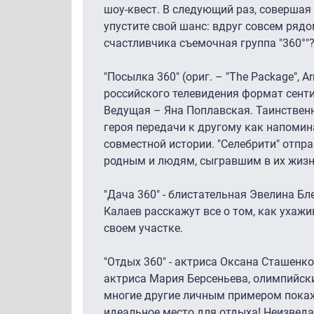
шоу-квест. В следующий раз, совершая 
упустите свой шанс: вдруг совсем ряд
счастливчика съемочная группа "360°"
"Посылка 360" (ориг. – "The Package", 
российского телевидения формат сент
Ведущая – Яна Поплавская. Таинствен
героя передачи к другому как напомин
совместной истории. "Селебрити" отпр
родным и людям, сыгравшим в их жизн
"Дача 360" - блистательная Эвелина Б
Калаев расскажут все о том, как ухажи
своем участке.
"Отдых 360" - актриса Оксана Сташенк
актриса Мария Берсеньева, олимпийск
многие другие личным примером покаж
идеальное место для отдыха! Неизве