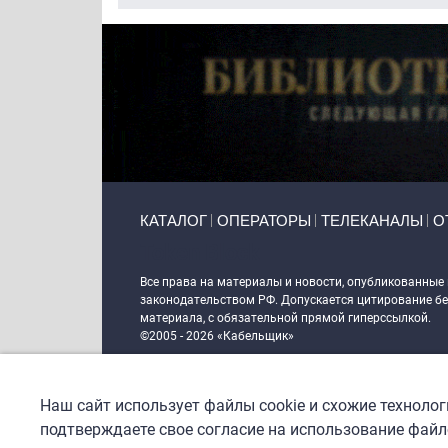
Primary links
КАТАЛОГ
ОПЕРАТОРЫ
ТЕЛЕКАНАЛЫ
О
Token Block
Все права на материалы и новости, опубликованные
законодательством РФ. Допускается цитирование без
материала, с обязательной прямой гиперссылкой.
©2005 - 2026 «Кабельщик»
Политика сайта "Кабельщик" (интернет-адреса
www.c
пользователей сети интернет
Наш сайт использует файлы cookie и схожие техноло
DrupalCoder — поддержка сайта c 2017 года
подтверждаете свое согласие на использование файло