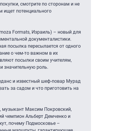
покупки, смотрите по сторонам и не
ом ищет потенциального
?
Armoza Formats, Израиль) – новый для
иментальной документалистики.
ная посылка пересылается от одного
ание о чем-то важном в их
авляют посылки своим учителям,
и значительную роль.
леданс и известный шеф-повар Мурад
вать за садом и что приготовить на
о, музыкант Максим Покровский,
ий чемпион Альберт Демченко и
ут, почему Подмосковье –
данные маршруты, гарантирующие