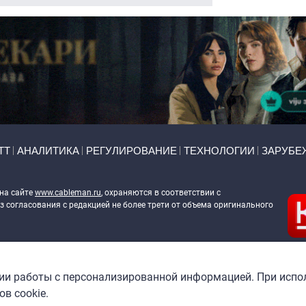
ТТ
АНАЛИТИКА
РЕГУЛИРОВАНИЕ
ТЕХНОЛОГИИ
ЗАРУБЕ
 на сайте
www.cableman.ru
, охраняются в соответствии с
 согласования с редакцией не более трети от объема оригинального
ableman.ru
) в отношении обработки персональных данных
гии работы с персонализированной информацией. При испо
в cookie.