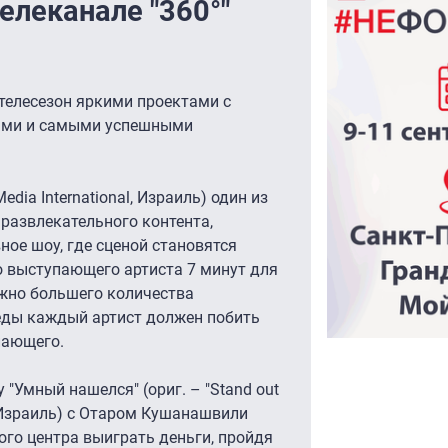
елеканале "360°"
 телесезон яркими проектами с
ками и самыми успешными
 Media International, Израиль) один из
азвлекательного контента,
ое шоу, где сценой становятся
о выступающего артиста 7 минут для
ожно большего количества
еды каждый артист должен побить
пающего.
"Умный нашелся" (ориг. – "Stand out
al, Израиль) с Отаром Кушанашвили
го центра выиграть деньги, пройдя