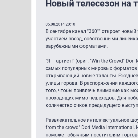
Новый телесезон на т
05.08.2014 20:10
В сентябре канал "360°" откроет новый
участием звезд, собственными линей
зарубежными форматами.
"Я – артист!" (ориг. "Win the Crowd" Dori
самых популярных мировых форматов р
открывающий новые таланты. Ежедневн
улицы города. В распоряжении каждог
того, чтобы привлечь внимание как м
проходящих мимо пешеходов. Для поб
количество очков предыдущего высту
Развлекательное интеллектуальное шоу 
from the crowd" Dori Media Internation
поможет обычным посетителям торгово