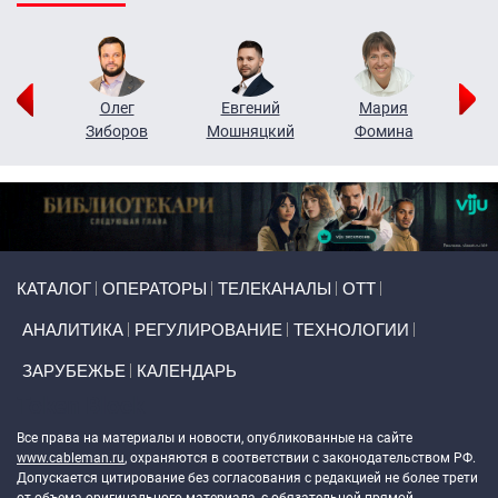
рий
Олег
Евгений
Мария
н
Зиборов
Мошняцкий
Фомина
Primary links
КАТАЛОГ
ОПЕРАТОРЫ
ТЕЛЕКАНАЛЫ
ОТТ
АНАЛИТИКА
РЕГУЛИРОВАНИЕ
ТЕХНОЛОГИИ
ЗАРУБЕЖЬЕ
КАЛЕНДАРЬ
Token Block
Все права на материалы и новости, опубликованные на сайте
www.cableman.ru
, охраняются в соответствии с законодательством РФ.
Допускается цитирование без согласования с редакцией не более трети