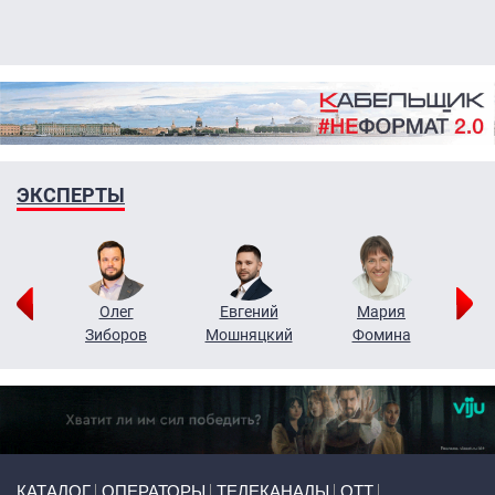
ЭКСПЕРТЫ
рий
Олег
Евгений
Мария
н
Зиборов
Мошняцкий
Фомина
Primary links
КАТАЛОГ
ОПЕРАТОРЫ
ТЕЛЕКАНАЛЫ
ОТТ