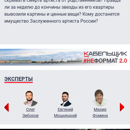
скрывать смерть артиста от родственников? Правда
ли за неделю до кончины звезды из его квартиры
вывозили картины и ценные вещи? Кому достанется
имущество Заслуженного артиста России?
ЭКСПЕРТЫ
рий
Олег
Евгений
Мария
н
Зиборов
Мошняцкий
Фомина