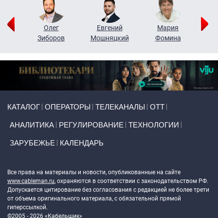
рий
Олег
Евгений
Мария
н
Зиборов
Мошняцкий
Фомина
Primary links
КАТАЛОГ
ОПЕРАТОРЫ
ТЕЛЕКАНАЛЫ
ОТТ
АНАЛИТИКА
РЕГУЛИРОВАНИЕ
ТЕХНОЛОГИИ
ЗАРУБЕЖЬЕ
КАЛЕНДАРЬ
Token Block
Все права на материалы и новости, опубликованные на сайте
www.cableman.ru
, охраняются в соответствии с законодательством РФ.
Допускается цитирование без согласования с редакцией не более трети
от объема оригинального материала, с обязательной прямой
гиперссылкой.
©2005 - 2026 «Кабельщик»