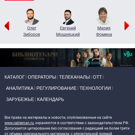
рий
Олег
Евгений
Мария
н
Зиборов
Мошняцкий
Фомина
Primary links
КАТАЛОГ
ОПЕРАТОРЫ
ТЕЛЕКАНАЛЫ
ОТТ
АНАЛИТИКА
РЕГУЛИРОВАНИЕ
ТЕХНОЛОГИИ
ЗАРУБЕЖЬЕ
КАЛЕНДАРЬ
Token Block
Все права на материалы и новости, опубликованные на сайте
www.cableman.ru
, охраняются в соответствии с законодательством РФ.
Допускается цитирование без согласования с редакцией не более трети
от объема оригинального материала, с обязательной прямой