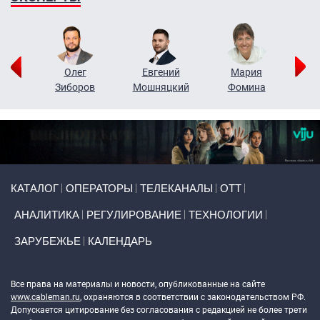
рий
Олег
Евгений
Мария
н
Зиборов
Мошняцкий
Фомина
Primary links
КАТАЛОГ
ОПЕРАТОРЫ
ТЕЛЕКАНАЛЫ
ОТТ
АНАЛИТИКА
РЕГУЛИРОВАНИЕ
ТЕХНОЛОГИИ
ЗАРУБЕЖЬЕ
КАЛЕНДАРЬ
Token Block
Все права на материалы и новости, опубликованные на сайте
www.cableman.ru
, охраняются в соответствии с законодательством РФ.
Допускается цитирование без согласования с редакцией не более трети