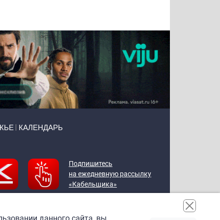
Воронова
Чудутов
Кузин
Зиборов
ЖЬЕ
КАЛЕНДАРЬ
Подпишитесь
на ежедневную рассылку
«Кабельщика»
льзовании данного сайта, вы