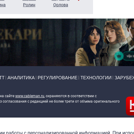
ина
Ролин
Орлова
Щербаль
Леонтьев
ТТ
АНАЛИТИКА
РЕГУЛИРОВАНИЕ
ТЕХНОЛОГИИ
ЗАРУБЕ
 на сайте
www.cableman.ru
, охраняются в соответствии с
 согласования с редакцией не более трети от объема оригинального
ableman.ru
) в отношении обработки персональных данных
гии работы с персонализированной информацией. При испо