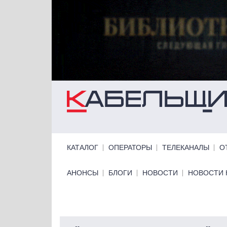
Перейти к основному содержанию
Primary links
КАТАЛОГ
ОПЕРАТОРЫ
ТЕЛЕКАНАЛЫ
О
Primary links bottom
АНОНСЫ
БЛОГИ
НОВОСТИ
НОВОСТИ 