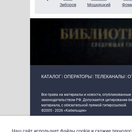
Чудутов
Кузин
Зиборов
Мошняцкий
Фом
Primary links
КАТАЛОГ
ОПЕРАТОРЫ
ТЕЛЕКАНАЛЫ
О
Token Block
Все права на материалы и новости, опубликованные
законодательством РФ. Допускается цитирование без
материала, с обязательной прямой гиперссылкой.
©2005 - 2026 «Кабельщик»
Политика сайта "Кабельщик" (интернет-адреса
www.c
пользователей сети интернет
Наш сайт использует файлы cookie и схожие техноло
DrupalCoder — поддержка сайта c 2017 года