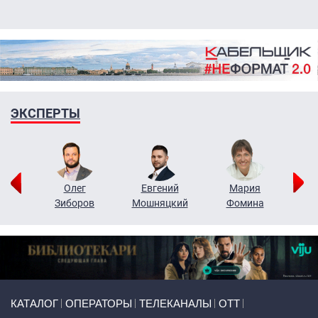
ЭКСПЕРТЫ
рий
Олег
Евгений
Мария
н
Зиборов
Мошняцкий
Фомина
Primary links
КАТАЛОГ
ОПЕРАТОРЫ
ТЕЛЕКАНАЛЫ
ОТТ