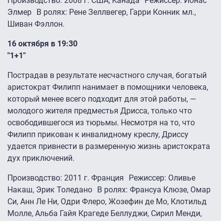
Производство: 2008 г. США, Канада Режиссер: Йонас
Элмер В ролях: Рене Зеллвегер, Гарри Конник мл.,
Шиван Фэллон.
16 октября в 19:30
"1+1″
Пострадав в результате несчастного случая, богатый
аристократ Филипп нанимает в помощники человека,
который менее всего подходит для этой работы, —
молодого жителя предместья Дрисса, только что
освободившегося из тюрьмы. Несмотря на то, что
Филипп прикован к инвалидному креслу, Дриссу
удается привнести в размеренную жизнь аристократа
дух приключений.
Производство: 2011 г. Франция Режиссер: Оливье
Накаш, Эрик Толедано В ролях: Франсуа Клюзе, Омар
Си, Анн Ле Ни, Одри Флеро, Жозефин де Мо, Клотильд
Молле, Альба Гайя Крагеде Беллуджи, Сирил Менди,