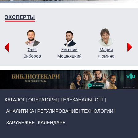
ЭКСПЕРТЫ
рий
Олег
Евгений
Мария
н
Зиборов
Мошняцкий
Фомина
Primary links
КАТАЛОГ
ОПЕРАТОРЫ
ТЕЛЕКАНАЛЫ
ОТТ
АНАЛИТИКА
РЕГУЛИРОВАНИЕ
ТЕХНОЛОГИИ
ЗАРУБЕЖЬЕ
КАЛЕНДАРЬ
Token Block