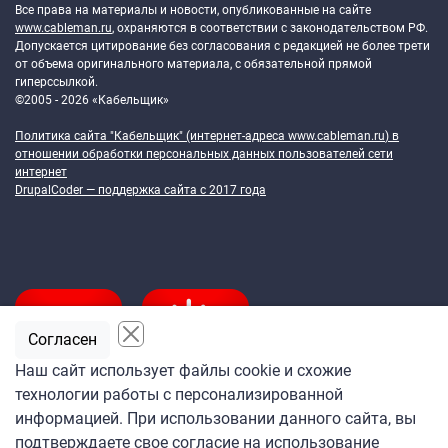
Все права на материалы и новости, опубликованные на сайте
www.cableman.ru
, охраняются в соответствии с законодательством РФ.
Допускается цитирование без согласования с редакцией не более трети
от объема оригинального материала, с обязательной прямой
гиперссылкой.
©2005 - 2026 «Кабельщик»
Политика сайта "Кабельщик" (интернет-адреса
www.cableman.ru
) в
отношении обработки персональных данных пользователей сети
интернет
DrupalCoder — поддержка сайта c 2017 года
Согласен
Наш сайт использует файлы cookie и схожие
технологии работы с персонализированной
Подпишитесь
информацией. При использовании данного сайта, вы
на ежедневную рассылку
подтверждаете свое согласие на использование