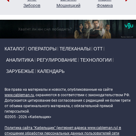
н
Зиборов
Мошняцкий
Фомина
Primary links
КАТАЛОГ
ОПЕРАТОРЫ
ТЕЛЕКАНАЛЫ
ОТТ
АНАЛИТИКА
РЕГУЛИРОВАНИЕ
ТЕХНОЛОГИИ
ЗАРУБЕЖЬЕ
КАЛЕНДАРЬ
Token Block
Все права на материалы и новости, опубликованные на сайте
www.cableman.ru
, охраняются в соответствии с законодательством РФ.
Допускается цитирование без согласования с редакцией не более трети
от объема оригинального материала, с обязательной прямой
гиперссылкой.
©2005 - 2026 «Кабельщик»
Политика сайта "Кабельщик" (интернет-адреса
www.cableman.ru
) в
отношении обработки персональных данных пользователей сети