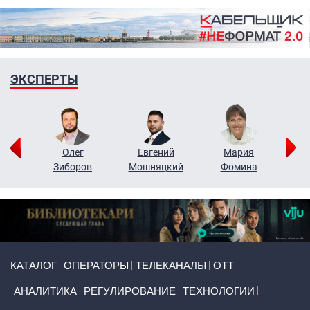
ЭКСПЕРТЫ
рий
Олег
Евгений
Мария
н
Зиборов
Мошняцкий
Фомина
Primary links
КАТАЛОГ
ОПЕРАТОРЫ
ТЕЛЕКАНАЛЫ
ОТТ
АНАЛИТИКА
РЕГУЛИРОВАНИЕ
ТЕХНОЛОГИИ