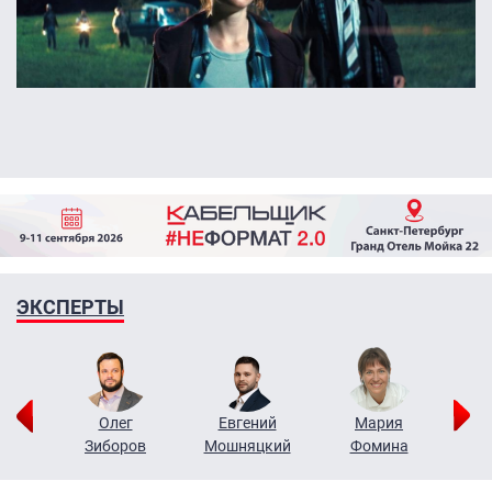
ЭКСПЕРТЫ
рий
Олег
Евгений
Мария
н
Зиборов
Мошняцкий
Фомина