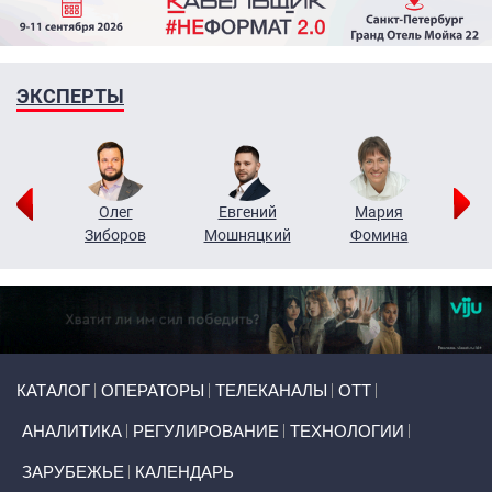
ЭКСПЕРТЫ
рий
Олег
Евгений
Мария
н
Зиборов
Мошняцкий
Фомина
Primary links
КАТАЛОГ
ОПЕРАТОРЫ
ТЕЛЕКАНАЛЫ
ОТТ
АНАЛИТИКА
РЕГУЛИРОВАНИЕ
ТЕХНОЛОГИИ
ЗАРУБЕЖЬЕ
КАЛЕНДАРЬ