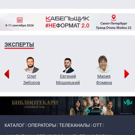
ЭКСПЕРТЫ
рий
Олег
Евгений
Мария
н
Зиборов
Мошняцкий
Фомина
Primary links
КАТАЛОГ
ОПЕРАТОРЫ
ТЕЛЕКАНАЛЫ
ОТТ