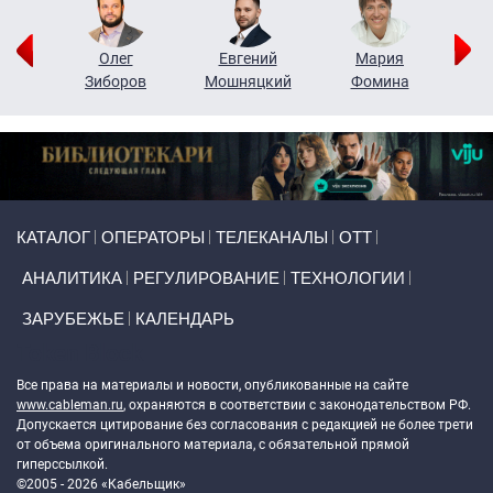
рий
Олег
Евгений
Мария
н
Зиборов
Мошняцкий
Фомина
Primary links
КАТАЛОГ
ОПЕРАТОРЫ
ТЕЛЕКАНАЛЫ
ОТТ
АНАЛИТИКА
РЕГУЛИРОВАНИЕ
ТЕХНОЛОГИИ
ЗАРУБЕЖЬЕ
КАЛЕНДАРЬ
Token Block
Все права на материалы и новости, опубликованные на сайте
www.cableman.ru
, охраняются в соответствии с законодательством РФ.
Допускается цитирование без согласования с редакцией не более трети
от объема оригинального материала, с обязательной прямой
гиперссылкой.
©2005 - 2026 «Кабельщик»