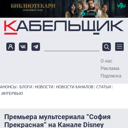
Перейти к основному содержанию
О нас
To
Реклама
Подписка
Primary links bottom
АНОНСЫ
БЛОГИ
НОВОСТИ
НОВОСТИ КАНАЛОВ
СТАТЬИ
ИНТЕРВЬЮ
Премьера мультсериала “София
Прекрасная” на Канале Disney