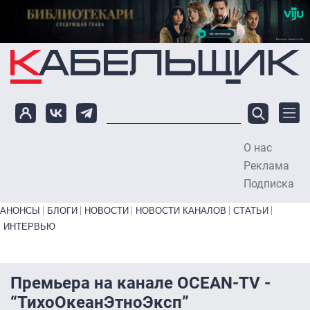
Перейти к основному содержанию
О нас
To
Реклама
Подписка
Primary links bottom
АНОНСЫ
БЛОГИ
НОВОСТИ
НОВОСТИ КАНАЛОВ
СТАТЬИ
ИНТЕРВЬЮ
Премьера на канале OCEAN-TV -
“ТихоОкеанЭтноЭксп”