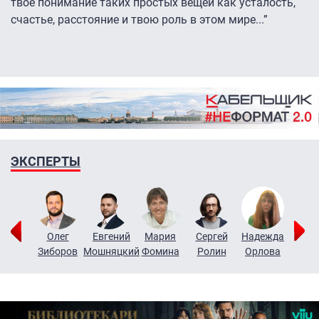
твое понимание таких простых вещей как усталость,
счастье, расстояние и твою роль в этом мире...”
ЭКСПЕРТЫ
игорий
Олег
Евгений
Мария
Сергей
Надежда
Мар
узин
Зиборов
Мошняцкий
Фомина
Ролин
Орлова
Щерб