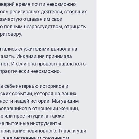
уеверий время почти невозможно
роль религиозных деятелей, стоявших
 зачастую отдавая им свои
ло полным безрассудством, отрицать
риговору.
итались служителями дьявола на
казать. Инквизиция принимала
 нет. И если она провозглашала кого-
 практически невозможно.
в себе интервью историков и
ских событий, которая на ваших
ности нашей истории. Мы увидим
ьзовавшийся в отношении женщин,
е или проституции; а также
кие пыточные инструменты
 признание невиновного. Глаза и уши
а, а единственным союзником