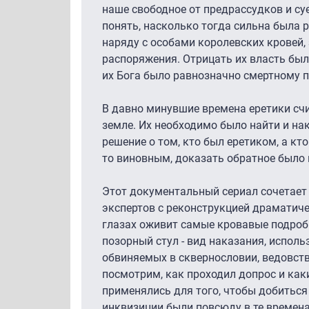
наше свободное от предрассудков и с
понять, насколько тогда сильна была 
наряду с особами королевских кровей,
распоряжения. Отрицать их власть бы
их Бога было равнозначно смертному п
В давно минувшие времена еретики сч
земле. Их необходимо было найти и на
решение о том, кто был еретиком, а кто
то виновным, доказать обратное было
Этот документальный сериал сочетает 
экспертов с реконструкцией драматиче
глазах оживит самые кровавые подроб
позорный стул - вид наказания, испол
обвиняемых в сквернословии, ведовств
посмотрим, как проходил допрос и ка
применялись для того, чтобы добиться
инквизиции были повсюду в те времен