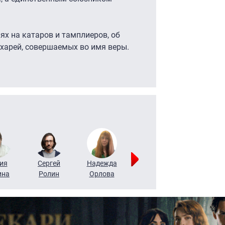
ях на катаров и тамплиеров, об
харей, совершаемых во имя веры.
ия
Сергей
Надежда
Мария
Алексей
ина
Ролин
Орлова
Щербаль
Леонтьев