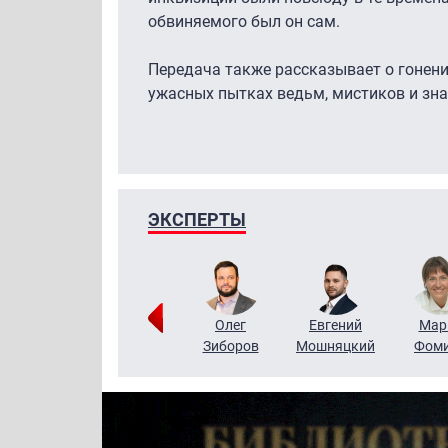
обвиняемого был он сам.
Передача также рассказывает о гонени
ужасных пытках ведьм, мистиков и зна
ЭКСПЕРТЫ
Тимур
Григорий
Олег
Евгений
Мар
Чудутов
Кузин
Зиборов
Мошняцкий
Фом