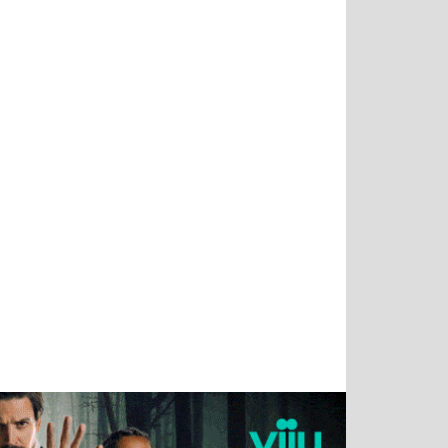
Татьяна
Тимур
Григорий
Олег
Воронова
Чудутов
Кузин
Зиборов