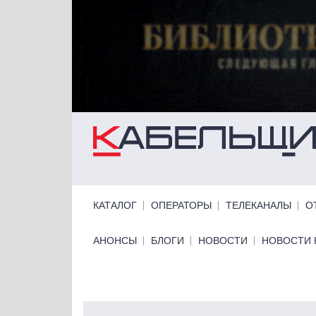
Перейти к основному содержанию
Primary links
КАТАЛОГ
ОПЕРАТОРЫ
ТЕЛЕКАНАЛЫ
О
Primary links bottom
АНОНСЫ
БЛОГИ
НОВОСТИ
НОВОСТИ 