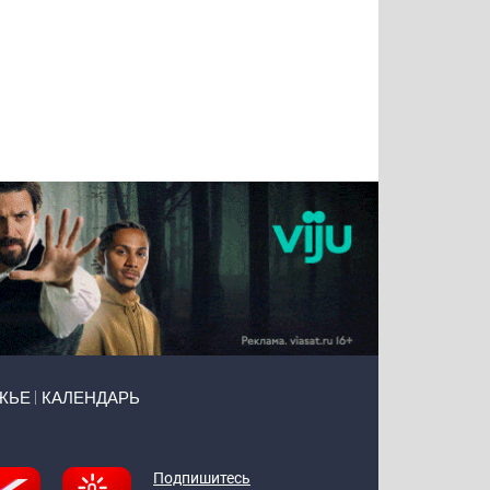
Татьяна
Тимур
Григорий
Олег
Воронова
Чудутов
Кузин
Зиборов
ЖЬЕ
КАЛЕНДАРЬ
Подпишитесь