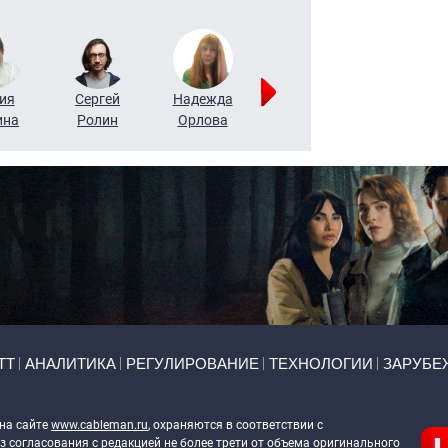
ия
Сергей
Надежда
Мария
Алексей
ина
Ролин
Орлова
Щербаль
Леонтьев
ТТ
АНАЛИТИКА
РЕГУЛИРОВАНИЕ
ТЕХНОЛОГИИ
ЗАРУБЕ
 на сайте
www.cableman.ru
, охраняются в соответствии с
 согласования с редакцией не более трети от объема оригинального