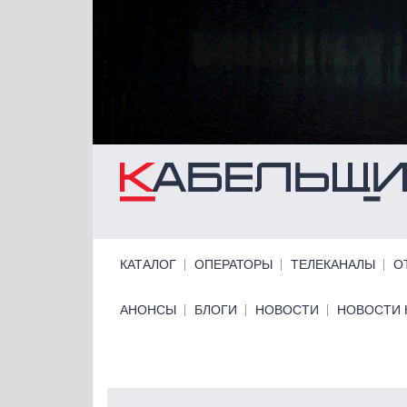
Перейти к основному содержанию
Primary links
КАТАЛОГ
ОПЕРАТОРЫ
ТЕЛЕКАНАЛЫ
О
Primary links bottom
АНОНСЫ
БЛОГИ
НОВОСТИ
НОВОСТИ 