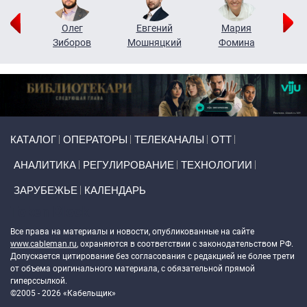
рий
Олег
Евгений
Мария
н
Зиборов
Мошняцкий
Фомина
Primary links
КАТАЛОГ
ОПЕРАТОРЫ
ТЕЛЕКАНАЛЫ
ОТТ
АНАЛИТИКА
РЕГУЛИРОВАНИЕ
ТЕХНОЛОГИИ
ЗАРУБЕЖЬЕ
КАЛЕНДАРЬ
Token Block
Все права на материалы и новости, опубликованные на сайте
www.cableman.ru
, охраняются в соответствии с законодательством РФ.
Допускается цитирование без согласования с редакцией не более трети
от объема оригинального материала, с обязательной прямой
гиперссылкой.
©2005 - 2026 «Кабельщик»