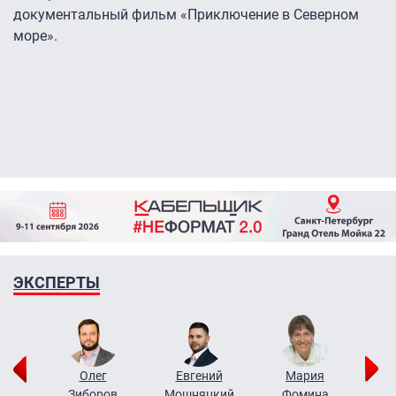
документальный фильм «Приключение в Северном
море».
ЭКСПЕРТЫ
рий
Олег
Евгений
Мария
н
Зиборов
Мошняцкий
Фомина