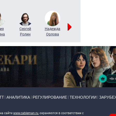
ия
Сергей
Надежда
Мария
Алексей
ина
Ролин
Орлова
Щербаль
Леонтьев
ТТ
АНАЛИТИКА
РЕГУЛИРОВАНИЕ
ТЕХНОЛОГИИ
ЗАРУБЕ
 на сайте
www.cableman.ru
, охраняются в соответствии с