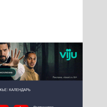
Татьяна
Тимур
Григорий
Олег
Воронова
Чудутов
Кузин
Зиборов
ЖЬЕ
КАЛЕНДАРЬ