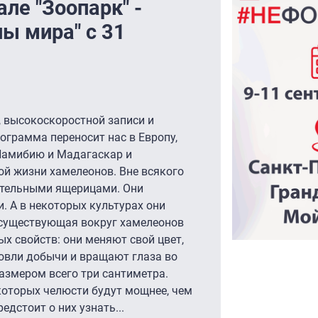
ле "Зоопарк" -
ы мира" с 31
 высокоскоростной записи и
грамма переносит нас в Европу,
Намибию и Мадагаскар и
ой жизни хамелеонов. Вне всякого
ительными ящерицами. Они
 А в некоторых культурах они
а существующая вокруг хамелеонов
х свойств: они меняют свой цвет,
вли добычи и вращают глаза во
размером всего три сантиметра.
екоторых челюсти будут мощнее, чем
едстоит о них узнать...