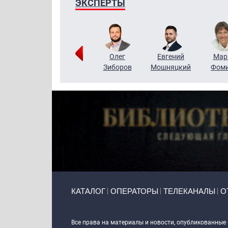
ЭКСПЕРТЫ
Тимур
Григорий
Олег
Евгений
Мар
Чудутов
Кузин
Зиборов
Мошняцкий
Фом
Primary links
КАТАЛОГ
ОПЕРАТОРЫ
ТЕЛЕКАНАЛЫ
О
Token Block
Все права на материалы и новости, опубликованные