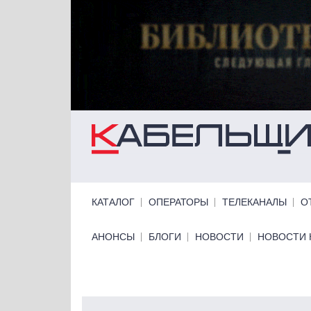
Перейти к основному содержанию
Primary links
КАТАЛОГ
ОПЕРАТОРЫ
ТЕЛЕКАНАЛЫ
О
Primary links bottom
АНОНСЫ
БЛОГИ
НОВОСТИ
НОВОСТИ 