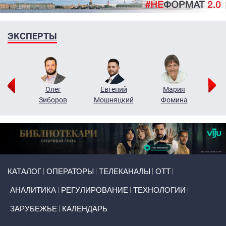
ЭКСПЕРТЫ
рий
Олег
Евгений
Мария
н
Зиборов
Мошняцкий
Фомина
Primary links
КАТАЛОГ
ОПЕРАТОРЫ
ТЕЛЕКАНАЛЫ
ОТТ
АНАЛИТИКА
РЕГУЛИРОВАНИЕ
ТЕХНОЛОГИИ
ЗАРУБЕЖЬЕ
КАЛЕНДАРЬ
Token Block