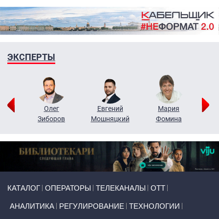
ЭКСПЕРТЫ
рий
Олег
Евгений
Мария
н
Зиборов
Мошняцкий
Фомина
Primary links
КАТАЛОГ
ОПЕРАТОРЫ
ТЕЛЕКАНАЛЫ
ОТТ
АНАЛИТИКА
РЕГУЛИРОВАНИЕ
ТЕХНОЛОГИИ