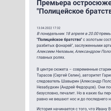
Премьера остросюже
"Полицейское братств
13.04.2022 17:32
В понедельник 18 апреля в 20.00
премь
"Полицейское братство"
с золотым сос
разбитых фонарей", заслуженными арт
Алексеем Ниловым, Александром Пол
главных ролях.
В центре сюжета – современные стари
Тарасов (Сергей Селин), авторитет Гари
следователь Шавырин (Александр Поло
Незабудкин (Андрей Федорцов). Они пон
безусловно, печалит. Но в каких бы пе
равно не вешают нос и до последнего 
История начинается с того, что Ивану