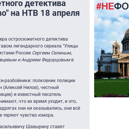
тного детектива
о" на НТВ 18 апреля
ера остросюжетного детектива
тавом легендарного сериала "Улицы
истами России
Сергеем Селиным,
овцевым и Андреем Федорцовым
в
ки-разбойники: полковник полиции
н (Алексей Нилов), честный
вцев) и известный писатель
имают, что их время уходит, и это,
редрягах они ни оказывались, они всё
не теряют чувство юмора.
 Васильевичу Шавырину ставят