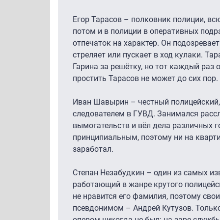
Егор Тарасов – полковник полиции, вс
потом и в полиции в оперативных подр
отпечаток на характер. Он подозревает 
стреляет или пускает в ход кулаки. Та
Гарина за решётку, но тот каждый раз 
простить Тарасов не может до сих пор.
Иван Шавырин – честный полицейский,
следователем в ГУВД. Занимался расс
вымогательств и вёл дела различных г
принципиальным, поэтому ни на квартир
заработал.
Степан Незабудкин – один из самых изв
работающий в жанре крутого полицейск
не нравится его фамилия, поэтому сво
псевдонимом – Андрей Кутузов. Тольк
опером никогда не был: на заре служб