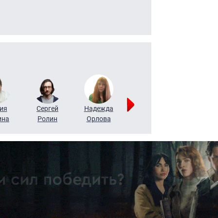
ия
Сергей
Надежда
Мария
Алексей
ина
Ролин
Орлова
Щербаль
Леонтьев