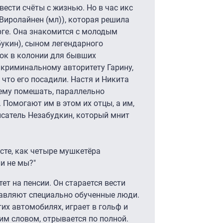
вести счёты с жизнью. Но в час икс
Виролайнен (мл)), которая решила
рге. Она знакомится с молодым
укин), сыном легендарного
ок в колонии для бывших
 криминальному авторитету Гарину,
 что его посадили. Настя и Никита
 ему помешать, параллельно
 Помогают им в этом их отцы, а им,
писатель Незабудкин, который мнит
есте, как четыре мушкетёра
ли не мы?"
ет на пенсии. Он старается вести
правляют специально обученные люди.
гих автомобилях, играет в гольф и
им словом, отрывается по полной.