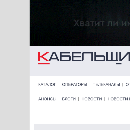
Перейти к основному содержанию
Primary links
КАТАЛОГ
ОПЕРАТОРЫ
ТЕЛЕКАНАЛЫ
О
Primary links bottom
АНОНСЫ
БЛОГИ
НОВОСТИ
НОВОСТИ 