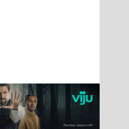
Татьяна
Тимур
Григорий
Олег
Воронова
Чудутов
Кузин
Зиборов