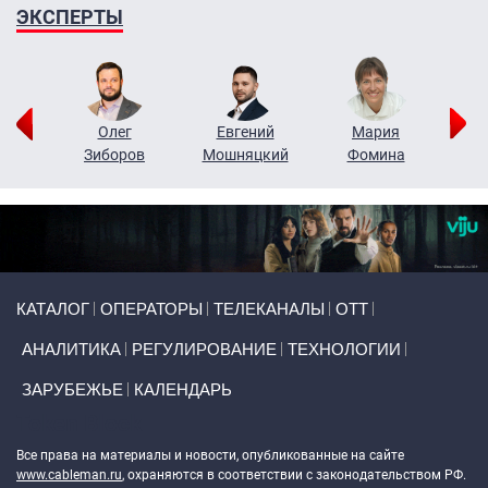
ЭКСПЕРТЫ
рий
Олег
Евгений
Мария
н
Зиборов
Мошняцкий
Фомина
Primary links
КАТАЛОГ
ОПЕРАТОРЫ
ТЕЛЕКАНАЛЫ
ОТТ
АНАЛИТИКА
РЕГУЛИРОВАНИЕ
ТЕХНОЛОГИИ
ЗАРУБЕЖЬЕ
КАЛЕНДАРЬ
Token Block
Все права на материалы и новости, опубликованные на сайте
www.cableman.ru
, охраняются в соответствии с законодательством РФ.