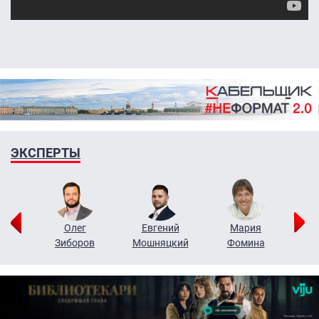
ЭКСПЕРТЫ
рий
Олег
Евгений
Мария
н
Зиборов
Мошняцкий
Фомина