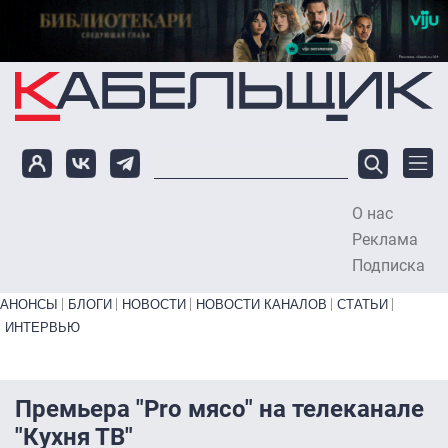
Перейти к основному содержанию
О нас
To
Реклама
Подписка
Primary links bottom
АНОНСЫ
БЛОГИ
НОВОСТИ
НОВОСТИ КАНАЛОВ
СТАТЬИ
ИНТЕРВЬЮ
Премьера "Prо мясо" на телеканале
"Кухня ТВ"