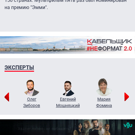
150 странах. Мультфильм пять раз был номинирован
на премию "Эмми".
ЭКСПЕРТЫ
рий
Олег
Евгений
Мария
н
Зиборов
Мошняцкий
Фомина