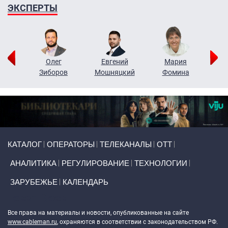
ЭКСПЕРТЫ
рий
Олег
Евгений
Мария
н
Зиборов
Мошняцкий
Фомина
Primary links
КАТАЛОГ
ОПЕРАТОРЫ
ТЕЛЕКАНАЛЫ
ОТТ
АНАЛИТИКА
РЕГУЛИРОВАНИЕ
ТЕХНОЛОГИИ
ЗАРУБЕЖЬЕ
КАЛЕНДАРЬ
Token Block
Все права на материалы и новости, опубликованные на сайте
www.cableman.ru
, охраняются в соответствии с законодательством РФ.