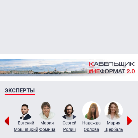
ЭКСПЕРТЫ
иктор
Евгений
Мария
Сергей
Надежда
Мария
Алек
итько
Мошняцкий
Фомина
Ролин
Орлова
Щербаль
Леон