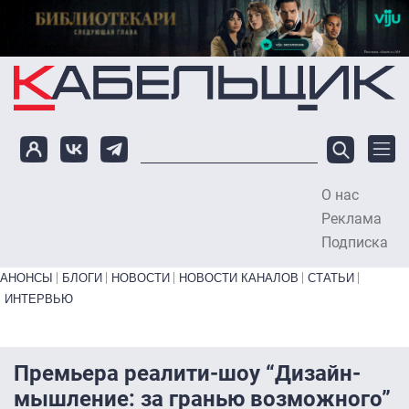
Перейти к основному содержанию
О нас
To
Реклама
Подписка
Primary links bottom
АНОНСЫ
БЛОГИ
НОВОСТИ
НОВОСТИ КАНАЛОВ
СТАТЬИ
ИНТЕРВЬЮ
Премьера реалити-шоу “Дизайн-
мышление: за гранью возможного”