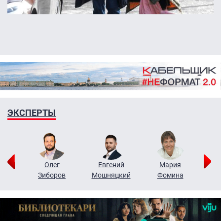
ЭКСПЕРТЫ
рий
Олег
Евгений
Мария
н
Зиборов
Мошняцкий
Фомина