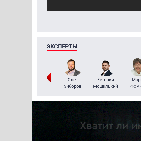
ЭКСПЕРТЫ
Тимур
Григорий
Олег
Евгений
Мар
Чудутов
Кузин
Зиборов
Мошняцкий
Фом