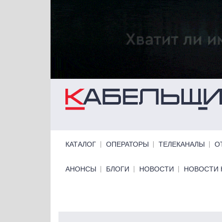
Перейти к основному содержанию
Primary links
КАТАЛОГ
ОПЕРАТОРЫ
ТЕЛЕКАНАЛЫ
О
Primary links bottom
АНОНСЫ
БЛОГИ
НОВОСТИ
НОВОСТИ 