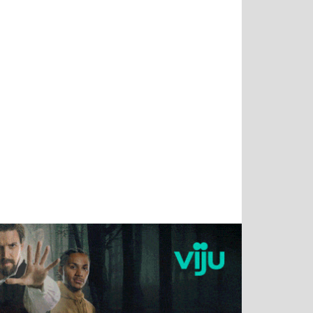
Татьяна
Тимур
Григорий
Олег
Воронова
Чудутов
Кузин
Зиборов