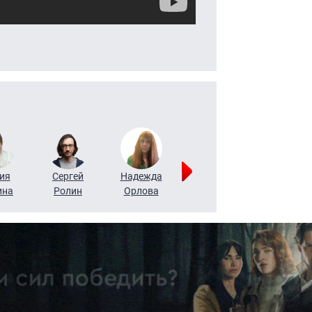
ия
Сергей
Надежда
Мария
Алексей
ина
Ролин
Орлова
Щербаль
Леонтьев