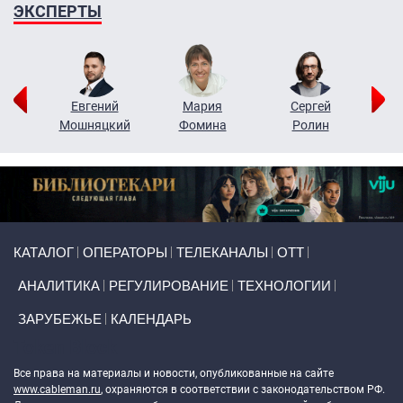
ЭКСПЕРТЫ
ор
Евгений
Мария
Сергей
Н
ко
Мошняцкий
Фомина
Ролин
Primary links
КАТАЛОГ
ОПЕРАТОРЫ
ТЕЛЕКАНАЛЫ
ОТТ
АНАЛИТИКА
РЕГУЛИРОВАНИЕ
ТЕХНОЛОГИИ
ЗАРУБЕЖЬЕ
КАЛЕНДАРЬ
Token Block
Все права на материалы и новости, опубликованные на сайте
www.cableman.ru
, охраняются в соответствии с законодательством РФ.