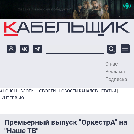
Перейти к основному содержанию
О нас
To
Реклама
Подписка
Primary links bottom
АНОНСЫ
БЛОГИ
НОВОСТИ
НОВОСТИ КАНАЛОВ
СТАТЬИ
ИНТЕРВЬЮ
Премьерный выпуск "ОркестрА" на
"Наше ТВ"