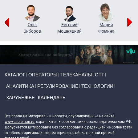
рий
Олег
Евгений
Мария
н
Зиборов
Мошняцкий
Фомина
Primary links
КАТАЛОГ
ОПЕРАТОРЫ
ТЕЛЕКАНАЛЫ
ОТТ
АНАЛИТИКА
РЕГУЛИРОВАНИЕ
ТЕХНОЛОГИИ
ЗАРУБЕЖЬЕ
КАЛЕНДАРЬ
Token Block
Все права на материалы и новости, опубликованные на сайте
www.cableman.ru
, охраняются в соответствии с законодательством РФ.
Допускается цитирование без согласования с редакцией не более трети
от объема оригинального материала, с обязательной прямой