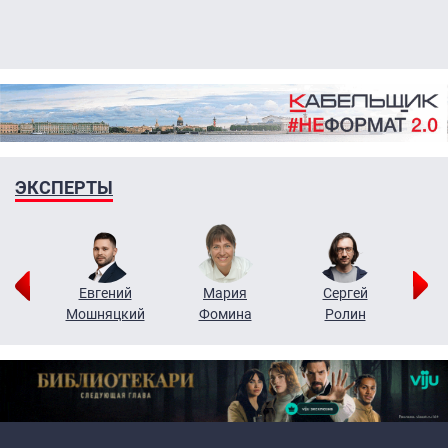
ЭКСПЕРТЫ
ор
Евгений
Мария
Сергей
Н
ко
Мошняцкий
Фомина
Ролин
Primary links