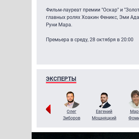
Фильм-лауреат премии "Оскар" и "Золот
главных ролях Хоакин Феникс, Эми Ада
Руни Мара.
Премьера в среду, 28 октября в 20:00
ЭКСПЕРТЫ
Тимур
Григорий
Олег
Евгений
Мар
Чудутов
Кузин
Зиборов
Мошняцкий
Фом