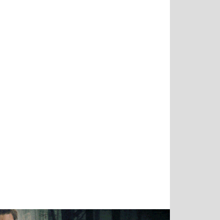
Татьяна
Тимур
Григорий
Олег
Воронова
Чудутов
Кузин
Зиборов