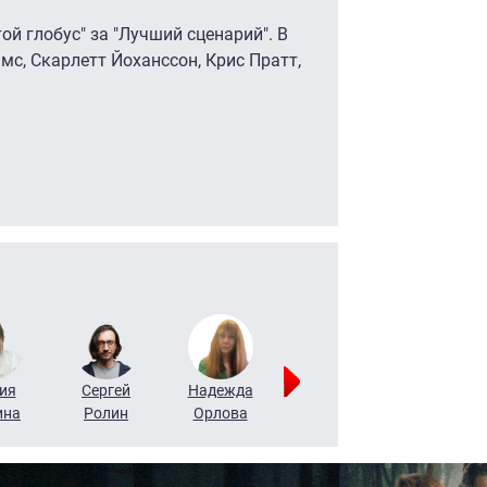
ой глобус" за "Лучший сценарий". В
мс, Скарлетт Йоханссон, Крис Пратт,
ия
Сергей
Надежда
Мария
Алексей
ина
Ролин
Орлова
Щербаль
Леонтьев