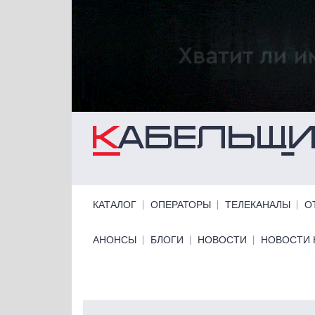
Перейти к основному содержанию
Primary links
КАТАЛОГ
ОПЕРАТОРЫ
ТЕЛЕКАНАЛЫ
О
Primary links bottom
АНОНСЫ
БЛОГИ
НОВОСТИ
НОВОСТИ 